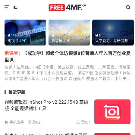



173
144
8



刷视频 APP
听音乐 APP
大学复习、考研资源
新课堂：
【成功学】超级个体访谈录8位普通人年入百万创业复
盘课
覆盖人生教练、小红书冰柜、美业纹绣、线上家教、二手回收、情绪茶
饮、知识 IP 等 8 个不同小众变现赛道。 课程下载 免费资源超级个体访
谈录8位普通人年入百万创业复盘课 课程简介 覆盖人生教练、小红书冰
柜、美业纹绣、线上家教、二手回收、情绪...
最近更新
视频编辑器 InShot Pro v2.222.1548 高级
版 全能视频制作工具
手机应用
阅读(82)
赞(
0
)

