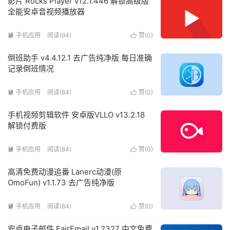
影片 Rocks Player v12.1.446 解锁高级版
全能安卓音视频播放器
手机应用
阅读(94)
赞(
0
)


倒班助手 v4.4.12.1 去广告纯净版 每日准确
记录倒班情况
手机应用
阅读(84)
赞(
0
)


手机视频剪辑软件 安卓版VLLO v13.2.18
解锁付费版
手机应用
阅读(84)
赞(
0
)


高清免费动漫追番 Lanerc动漫(原
OmoFun) v1.1.73 去广告纯净版
手机应用
阅读(84)
赞(
0
)


安卓电子邮件 FairEmail v1.2327 中文免费