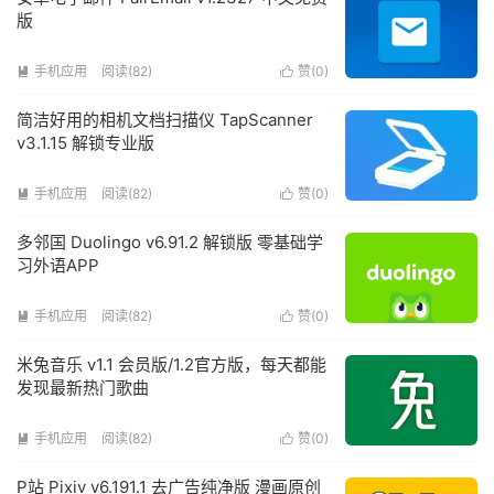
版
手机应用
阅读(82)
赞(
0
)


简洁好用的相机文档扫描仪 TapScanner
v3.1.15 解锁专业版
手机应用
阅读(82)
赞(
0
)


多邻国 Duolingo v6.91.2 解锁版 零基础学
习外语APP
手机应用
阅读(82)
赞(
0
)


米兔音乐 v1.1 会员版/1.2官方版，每天都能
发现最新热门歌曲
手机应用
阅读(82)
赞(
0
)


P站 Pixiv v6.191.1 去广告纯净版 漫画原创