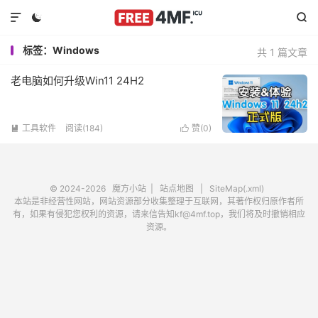



标签：Windows
共 1 篇文章
老电脑如何升级Win11 24H2
工具软件
阅读(184)
赞(
0
)


© 2024-2026
魔方小站
|
站点地图
|
SiteMap(.xml)
本站是非经营性网站，网站资源部分收集整理于互联网，其著作权归原作者所
有，如果有侵犯您权利的资源，请来信告知kf@4mf.top，我们将及时撤销相应
资源。