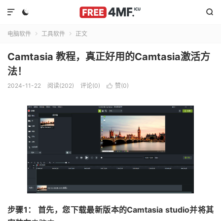



电脑软件
工具软件
正文


Camtasia 教程，真正好用的Camtasia激活方
法！
2024-11-22
阅读(202)
评论(0)
赞(
0
)

步骤1： 首先，您下载最新版本的Camtasia studio并将其