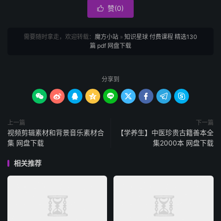
赞(
0
)

需要随时拿走，欢迎转载：
魔方小站
»
知识星球 付费课程 精选130
篇 pdf 网盘下载
分享到









上一篇
下一篇
视频剪辑素材和背景音乐素材合
【学养生】中医珍贵古籍善本全
集 网盘下载
集2000本 网盘下载
相关推荐