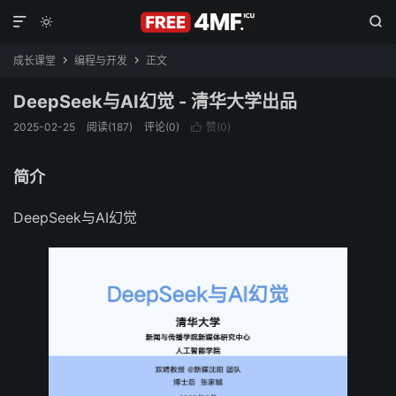



成长课堂
编程与开发
正文


DeepSeek与AI幻觉 - 清华大学出品
2025-02-25
阅读(187)
评论(0)
赞(
0
)

简介
DeepSeek与AI幻觉