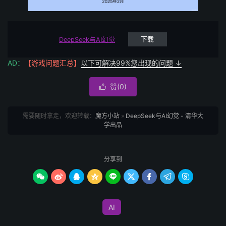
DeepSeek与AI幻觉
下载
AD：
【游戏问题汇总】
以下可解决99%您出现的问题 ↓
赞(
0
)

需要随时拿走，欢迎转载：
魔方小站
»
DeepSeek与AI幻觉 - 清华大
学出品
分享到









AI