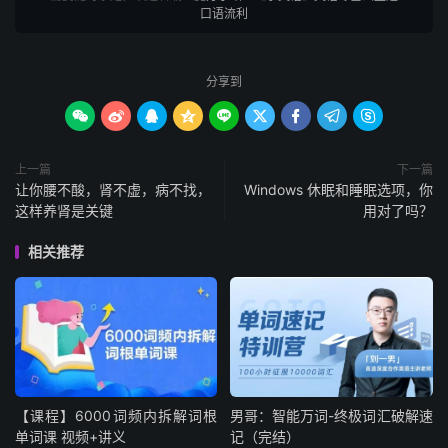
口语流利
分享到









上一篇
下一篇
让你腰不酸，肾不虚，病不找，
Windows 休眠和睡眠选项，你
这样养肾是关键
用对了吗？
相关推荐
【课程】6000词频内拆解词根
男哥：智能万词-终极词汇破解速
单词课 视频+讲义
记（完结）