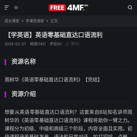



成长课堂
学课资源库
正文


【学英语】英语零基础直达口语流利
2025-02-27
阅读(181)
评论(0)
赞(
0
)

资源名称
周树华《英语零基础直达口语流利》【完结】
资源介绍
想要从英语零基础直达口语流利？这套来自B站知名讲师周
树华的《英语零基础直达口语流利》课程将助你一臂之力。
课程分为初级、中级和高级三个阶段，内容全面且实用。初
级课程涵盖基础发音、语法和日常对话，如打招呼、点餐、