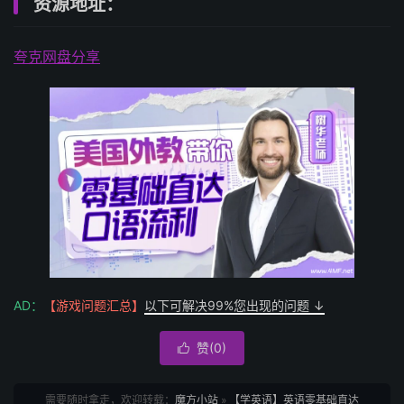
资源地址：
夸克网盘分享
AD：
【游戏问题汇总】
以下可解决99%您出现的问题 ↓
赞(
0
)

需要随时拿走，欢迎转载：
魔方小站
»
【学英语】英语零基础直达