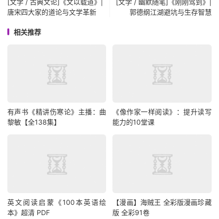
[文学 / 古典文论]《文以载道》|
[文学 / 幽默随笔]《刚刚驾到》|
唐宋四大家的道论与文学革新
郭德纲江湖避坑与生存智慧
相关推荐
有声书《精讲伤寒论》主播：曲
《像作家一样阅读》：提升读写
黎敏【全138集】
能力的10堂课
英文阅读启蒙《100本英语绘
【漫画】海贼王 全彩版漫画珍藏
本》超清 PDF
版 全彩91卷