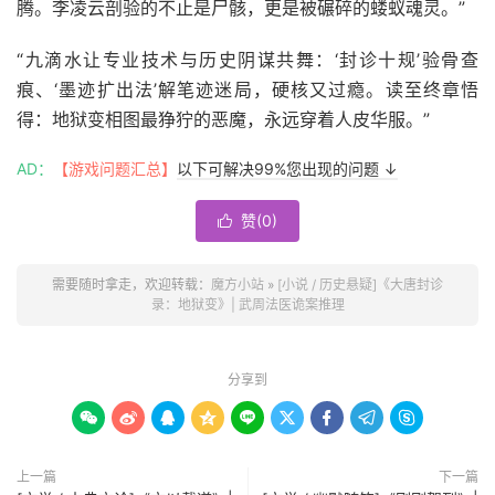
腾。李凌云剖验的不止是尸骸，更是被碾碎的蝼蚁魂灵。”
“九滴水让专业技术与历史阴谋共舞：‘封诊十规’验骨查
痕、‘墨迹扩出法’解笔迹迷局，硬核又过瘾。读至终章悟
得：地狱变相图最狰狞的恶魔，永远穿着人皮华服。”
AD：
【游戏问题汇总】
以下可解决99%您出现的问题 ↓
赞(
0
)

需要随时拿走，欢迎转载：
魔方小站
»
[小说 / 历史悬疑]《大唐封诊
录：地狱变》| 武周法医诡案推理
分享到









上一篇
下一篇