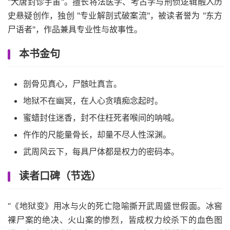
"大唐封诊宇宙"。擅长将法医学、考古学与刑侦逻辑融入历
史悬疑创作，独创 "专业解剖式破案流"，被读者誉为 "东方
尸语者"，作品兼具专业性与故事性。
本书金句
剖骨见真心，尸骸吐真言。
地狱不在幽冥，在人心贪嗔痴念起时。
蜜蜡封住迷香，封不住枉死者喉间的呐喊。
仵作的尺能量骨长，却量不尽人性深渊。
武周风云下，每具尸体都是权力的密码本。
读者口碑（节选）
“《地狱变》用冰与火的死亡隐喻撕开武周盛世假面。冰窖
裸尸案的绝决、火山案的惨烈，皆成权力绞杀下的血色图