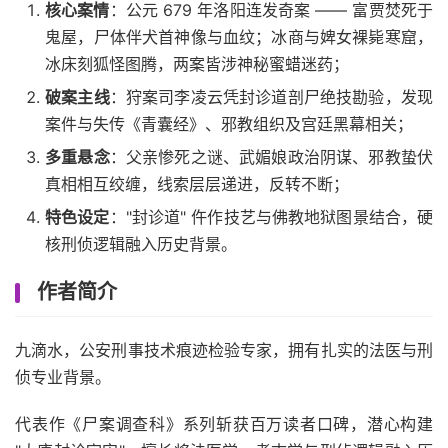
核心案情
：公元 679 年洛阳连发奇案 —— 富贾焚死于
鬼屋，尸体伴犬首神像与血纹；冰商与婢女裸毙寒窟，
冰床刻狐怪图腾，两案皆涉神秘蜜蜡迷药；
破案主线
：狩案司李凌云凭封诊道剖尸绝技勘验，发现
案件与失传《青囊经》、邪教组织及宫廷黑幕相关；
多重悬念
：父亲惨死之谜、武媚娘政治阴谋、邪教蛰伏
真相相互绞缠，线索层层递进，反转不断；
特色设定
："封诊道" 仵作技艺与佛教地狱图景结合，硬
核刑侦逻辑融入历史背景。
作者简介
九滴水，公安刑事技术痕迹检验专家，拥有扎实的法医与刑
侦专业背景。
代表作《尸案调查科》系列斩获百万读者口碑，潜心构建