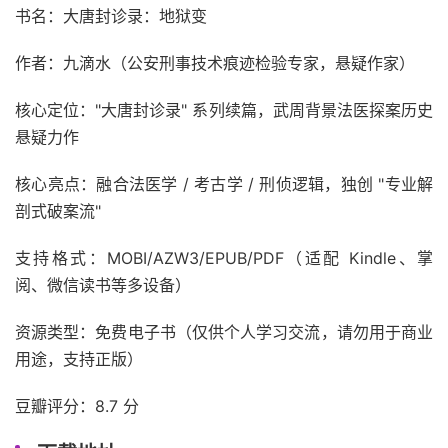
书名：大唐封诊录：地狱变
作者：九滴水（公安刑事技术痕迹检验专家，悬疑作家）
核心定位："大唐封诊录" 系列续篇，武周背景法医探案历史
悬疑力作
核心亮点：融合法医学 / 考古学 / 刑侦逻辑，独创 "专业解
剖式破案流"
支持格式：MOBI/AZW3/EPUB/PDF（适配 Kindle、掌
阅、微信读书等多设备）
资源类型：免费电子书（仅供个人学习交流，请勿用于商业
用途，支持正版）
豆瓣评分：8.7 分