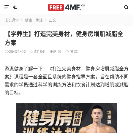



成长课堂
健康与生活
正文


【学养生】打造完美身材，健身房增肌减脂全
方案
2025-04-02
阅读(184)
评论(0)
赞(
0
)

游泳健身了解一下！《打造完美身材，健身房增肌减脂全方
案》课程是一套全面且系统的健身指导方案，旨在帮助不同
需求的学员通过科学的训练方法和饮食计划达到增肌或减脂
的目标。