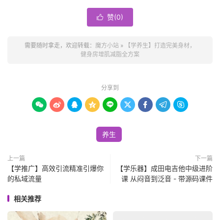
赞(
0
)

需要随时拿走，欢迎转载：
魔方小站
»
【学养生】打造完美身材，
健身房增肌减脂全方案
分享到









养生
上一篇
下一篇
【学推广】高效引流精准引爆你
【学乐器】成田电吉他中级进阶
的私域流量
课 从闷音到泛音 - 带源码课件
相关推荐