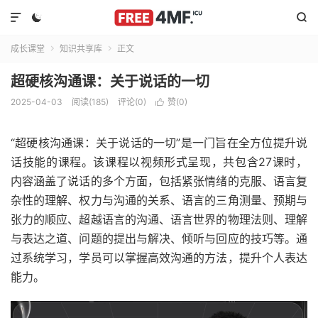



成长课堂
知识共享库
正文


超硬核沟通课：关于说话的一切
2025-04-03
阅读(185)
评论(0)
赞(
0
)

“超硬核沟通课：关于说话的一切”是一门旨在全方位提升说
话技能的课程。该课程以视频形式呈现，共包含27课时，
内容涵盖了说话的多个方面，包括紧张情绪的克服、语言复
杂性的理解、权力与沟通的关系、语言的三角测量、预期与
张力的顺应、超越语言的沟通、语言世界的物理法则、理解
与表达之道、问题的提出与解决、倾听与回应的技巧等。通
过系统学习，学员可以掌握高效沟通的方法，提升个人表达
能力。