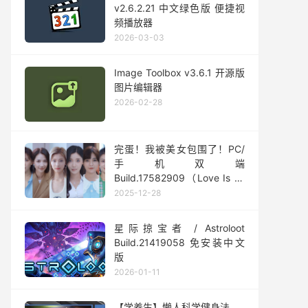
v2.6.2.21 中文绿色版 便捷视
频播放器
2026-03-03
Image Toolbox v3.6.1 开源版
图片编辑器
2026-02-28
完蛋！我被美女包围了！PC/
手机双端
Build.17582909（Love Is All
Around）免安装中文版
2025-12-28
星际掠宝者 / Astroloot
Build.21419058 免安装中文
版
2026-01-11
【学养生】懒人科学健身法