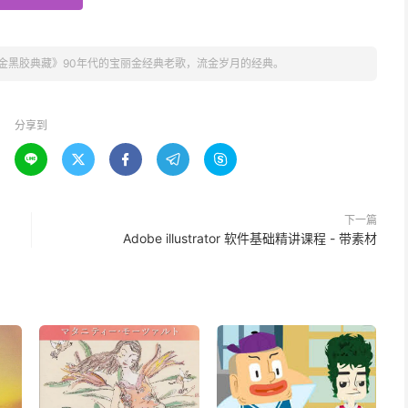
金黑胶典藏》90年代的宝丽金经典老歌，流金岁月的经典。
分享到





下一篇
Adobe illustrator 软件基础精讲课程 - 带素材