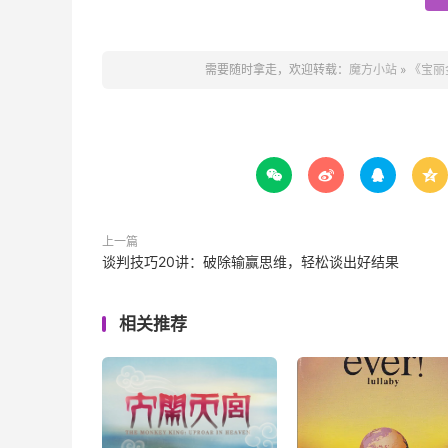
需要随时拿走，欢迎转载：
魔方小站
»
《宝丽




上一篇
谈判技巧20讲：破除输赢思维，轻松谈出好结果
相关推荐