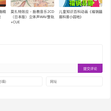
曲精
莫扎特效应 - 胎教音乐2CD
儿童知识百科动画《福锅囍
版
（日本版）立体声WAV整轨
眉科普小园地》
+CUE
提交评论