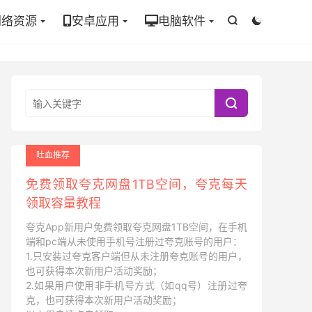
网络资源
安卓应用
电脑软件



吐血推荐
免费领取夸克网盘1TB空间，夸克每天
领取容量教程
夸克App新用户免费领取夸克网盘1TB空间，在手机
端和pc端从未使用手机号注册过夸克账号的用户：
1.只安装过夸克客户端但从未注册夸克账号的用户，
也可获得本次新用户活动奖励；
2.如果用户使用非手机号方式（如qq号）注册过夸
克，也可获得本次新用户活动奖励；