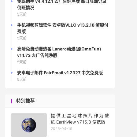
倒班助手 v4.4.12.1 去广告纯净版 每日准确记录
倒班情况
5天前
手机视频剪辑软件 安卓版VLLO v13.2.18 解锁付
费版
5天前
高清免费动漫追番 Lanerc动漫(原OmoFun)
v1.1.73 去广告纯净版
5天前
安卓电子邮件 FairEmail v1.2327 中文免费版
5天前
特别推荐
提供卫星地球照片作为壁
纸 EarthView v7.15.3 便携版
2026-04-19