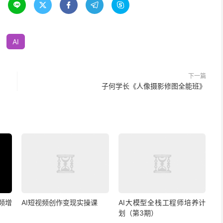





AI
下一篇
子何学长《人像摄影修图全能班》
视频增
AI短视频创作变现实操课
AI大模型全栈工程师培养计
划（第3期）