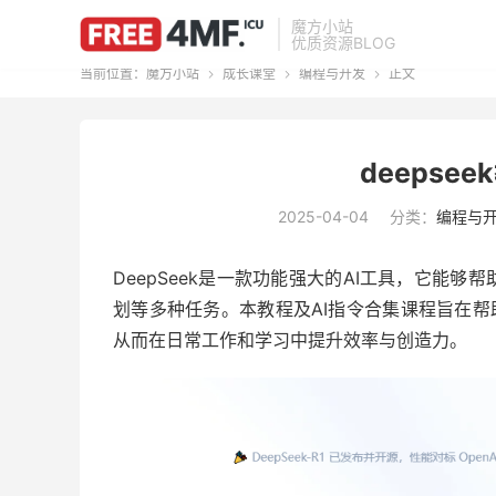
魔方小站
优质资源BLOG
当前位置：
魔方小站
成长课堂
编程与开发
正文



deepse
2025-04-04
分类：
编程与
DeepSeek是一款功能强大的AI工具，它能
划等多种任务。本教程及AI指令合集课程旨在帮助
从而在日常工作和学习中提升效率与创造力。