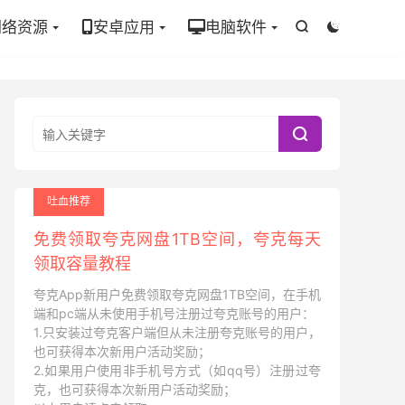
网络资源
安卓应用
电脑软件



吐血推荐
免费领取夸克网盘1TB空间，夸克每天
领取容量教程
夸克App新用户免费领取夸克网盘1TB空间，在手机
端和pc端从未使用手机号注册过夸克账号的用户：
1.只安装过夸克客户端但从未注册夸克账号的用户，
也可获得本次新用户活动奖励；
2.如果用户使用非手机号方式（如qq号）注册过夸
克，也可获得本次新用户活动奖励；