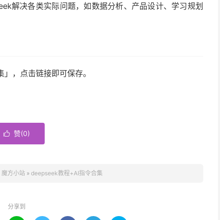
Seek解决各类实际问题，如数据分析、产品设计、学习规划
令合集」，点击链接即可保存。
赞(
0
)

：
魔方小站
»
deepseek教程+AI指令合集
分享到