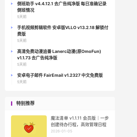
倒班助手 v4.4.12.1 去广告纯净版 每日准确记录
倒班情况
5天前
手机视频剪辑软件 安卓版VLLO v13.2.18 解锁付
费版
5天前
高清免费动漫追番 Lanerc动漫(原OmoFun)
v1.1.73 去广告纯净版
5天前
安卓电子邮件 FairEmail v1.2327 中文免费版
5天前
特别推荐
魔法清单 v1.1.11 会员版｜一步
创建待办行程，高效管理日程
2026-01-05