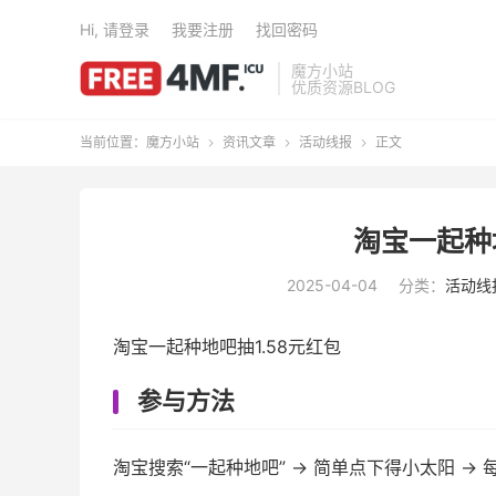
Hi, 请登录
我要注册
找回密码
魔方小站
优质资源BLOG
当前位置：
魔方小站
资讯文章
活动线报
正文



淘宝一起种
2025-04-04
分类：
活动线
淘宝一起种地吧抽1.58元红包
参与方法
淘宝搜索“一起种地吧” → 简单点下得小太阳 → 每1