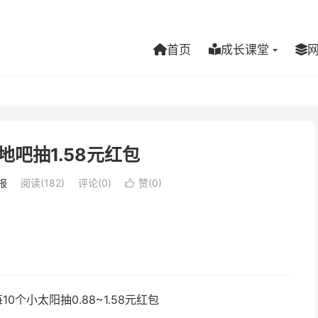
首页
成长课堂
地吧抽1.58元红包
报
阅读(182)
评论(0)
赞(
0
)

0个小太阳抽0.88~1.58元红包