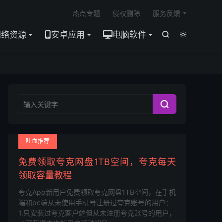

热点专题
侵权删除
服务反馈
网络资源
安卓应用
电脑软件



吐血推荐
免费领取夸克网盘1TB空间，夸克每天
领取容量教程
夸克App新用户免费领取夸克网盘1TB空间，在手机
端和pc端从未使用手机号注册过夸克账号的用户：
1.只安装过夸克客户端但从未注册夸克账号的用户，