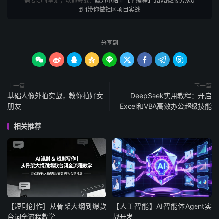
需要随时拿走，欢迎转载：
魔方小站
»
【学编程】Java微服务从0
到1带你做社区项目实战
分享到









上一篇
下一篇
基础人像外拍实战，教你拍好女
DeepSeek实用教程：开启
朋友
Excel和VBA高效办公超级技能
相关推荐
【短剧创作】从骨架大纲到爆款
【人工智能】AI智能体Agent实
台词全流程教学
战开发