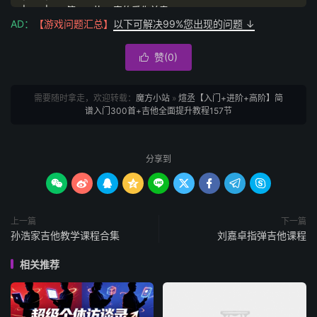
│
├──
第
121
节
79
真的爱你前奏.
AD：
【游戏问题汇总】
以下可解决99%您出现的问题 ↓
│
├──
第
122
节
80
真的爱你间奏.
│
├──
第
123
节
81
光辉岁月前奏.
赞(
0
)
│
├──
第
124
节
82
不再犹豫前奏.

│
├──
第
125
节
83
岁月无声前奏.
│
├──
第
126
节
84Amani
间奏.
需要随时拿走，欢迎转载：
魔方小站
»
煊丞【入门+进阶+高阶】简
│
├──
第
127
节
85
无泪的遗憾.
谱入门300首+吉他全面提升教程157节
│
├──
第
128
节
86
海阔天空尾奏.
│
├──
第
129
节
87
灰色轨迹尾奏.
│
├──
第
12
节【讲解】雪绒花（四三拍节奏）.
分享到
│
├──
第
130
节
88
北京北京前奏.
│
├──
第
131
节
1
欢乐颂.









│
├──
第
132
节
3
送别.
│
├──
第
133
节
4
好久不见.
上一篇
下一篇
│
├──
第
134
节
5
嘀嗒.
孙浩家吉他教学课程合集
刘嘉卓指弹吉他课程
│
├──
第
135
节
6
平凡之路.
│
├──
第
136
节
7
贝加尔湖畔（上）.
相关推荐
│
├──
第
137
节
7
贝加尔湖畔（下）.
│
├──
第
138
节
8
南山南.
│
├──
第
139
节
9
后来（上）.