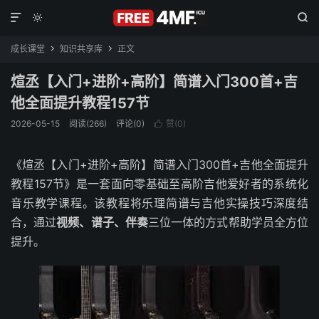



成长课堂
知识共享库
正文


煊丞【入门+进阶+高阶】简谱入门300首+吉
他全面提升教程157节
2026-05-15
阅读(266)
评论(0)
赞(
0
)

《煊丞【入门+进阶+高阶】简谱入门300首+吉他全面提升
教程157节》是一套面向零基础至高阶吉他爱好者的系统化
音乐教学课程。该教程将乐理简谱与吉他实操技巧深度结
合，通过
视频、谱子、伴奏
三位一体的方式帮助学员全方位
提升。