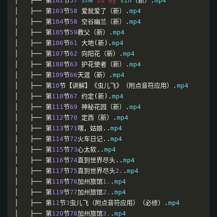
│
├──
第
102
节
57
 she 
is
my
 sin
（新）.
│
├──
第
103
节
58
爱就爱了（新）.
│
├──
第
104
节
58
空谷幽兰（新）.
│
├──
第
105
节
59
教父（新）.
│
├──
第
106
节
61
大地(新).
│
├──
第
107
节
62
向阳花（新）.
│
├──
第
108
节
63
护花使者（新）.
│
├──
第
109
节
66
天涯（新）.
│
├──
第
10
节【讲解】《虫儿飞》（附点音符应用）.
│
├──
第
110
节
67
约定(新).
│
├──
第
111
节
69
神秘花园（新）.
│
├──
第
112
节
70
定西（新）.
│
├──
第
113
节
71
嘿，姑娘..
│
├──
第
114
节
72
火车日记..
│
├──
第
115
节
73
心太软..
│
├──
第
116
节
74
直到世界尽头..
│
├──
第
117
节
75
直到世界尽头
2.
.
│
├──
第
118
节
76
加州旅馆
1.
.
│
├──
第
119
节
77
加州旅馆
2.
.
│
├──
第
11
节
3
虫儿飞（附点音符应用）（必修）.
│
├──
第
120
节
78
加州旅馆
3.
.