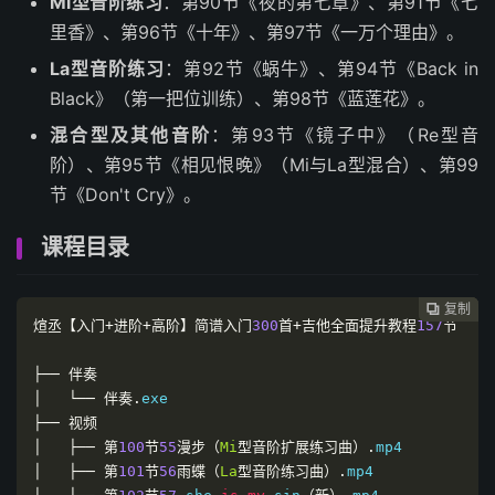
Mi型音阶练习
：第90节《夜的第七章》、第91节《七
里香》、第96节《十年》、第97节《一万个理由》。
La型音阶练习
：第92节《蜗牛》、第94节《Back in
Black》（第一把位训练）、第98节《蓝莲花》。
混合型及其他音阶
：第93节《镜子中》（Re型音
阶）、第95节《相见恨晚》（Mi与La型混合）、第99
节《Don't Cry》。
课程目录
复制
复制
复制



煊丞【入门+进阶+高阶】简谱入门
300
首+吉他全面提升教程
157
节
├──
伴奏
│
└──
伴奏.
├──
视频
│
├──
第
100
节
55
漫步（
Mi
型音阶扩展练习曲）.
│
├──
第
101
节
56
雨蝶（
La
型音阶练习曲）.