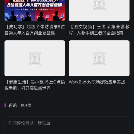
│
├──
第
13
节
4
雪绒花（四三拍应用）（必修）.
│
├──
第
140
节
9
后来（下）.
│
├──
第
141
节
10
成都.
│
├──
第
142
节布鲁斯入门课程前言.
【成功学】超级个体访谈录8位
【图文视频】王者荣耀全套教
│
├──
第
143
节了解布鲁斯音阶和弦移调及应用.
普通人年入百万创业复盘课
程，从新手到王者的全面指南
│
├──
第
144
节【讲解】第一首-德克萨斯摇滚.
│
├──
第
145
节【示范】第一首-德克萨斯摇滚.
│
├──
第
146
节【讲解】第二首-布鲁斯摇滚曲.
│
├──
第
147
节【示范】第二首-布鲁斯摇滚曲.
│
├──
第
148
节【讲解】第三首-纯蓝.
│
├──
第
149
节【示范】第三首-纯蓝.
│
├──
第
14
节【讲解】天空之城（综合知识点讲解）.
│
├──
第
150
节【讲解】第四首-摇摆布鲁斯.
【健康生活】吴小飘15堂G点愉
WorkBuddy职场提效应用实战
│
├──
第
151
节【示范】第四首-摇摆布鲁斯.
悦手册，打开高巢新世界
│
├──
第
152
节【讲解】第五首-双音顿足舞曲.
│
├──
第
153
节【示范】第五首-双音顿足舞曲.
评论
抢沙发
│
├──
第
154
节【讲解】第六首-三角洲印象.
│
├──
第
155
节【示范】第六首-三角洲印象.
│
├──
第
156
节【讲解】第七首-推弦布鲁斯.
│
├──
第
157
节【示范】第七首-推弦布鲁斯.
│
├──
第
15
节
5
天倥支诚（综合提升）（必修）.