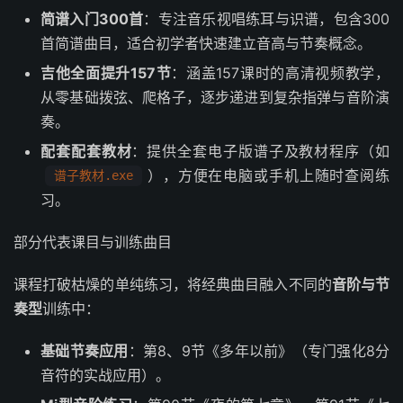
简谱入门300首
：专注音乐视唱练耳与识谱，包含300
首简谱曲目，适合初学者快速建立音高与节奏概念。
吉他全面提升157节
：涵盖157课时的高清视频教学，
从零基础拨弦、爬格子，逐步递进到复杂指弹与音阶演
奏。
配套配套教材
：提供全套电子版谱子及教材程序（如
），方便在电脑或手机上随时查阅练
谱子教材.exe
习。
部分代表课目与训练曲目
课程打破枯燥的单纯练习，将经典曲目融入不同的
音阶与节
奏型
训练中：
基础节奏应用
：第8、9节《多年以前》（专门强化8分
音符的实战应用）。