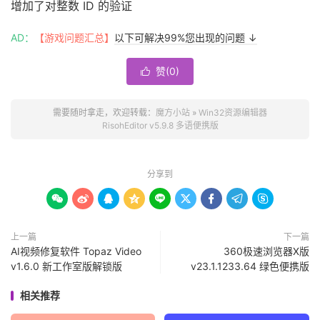
增加了对整数 ID 的验证
AD：
【游戏问题汇总】
以下可解决99%您出现的问题 ↓
赞(
0
)

需要随时拿走，欢迎转载：
魔方小站
»
Win32资源编辑器
RisohEditor v5.9.8 多语便携版
分享到









上一篇
下一篇
AI视频修复软件 Topaz Video
360极速浏览器X版
v1.6.0 新工作室版解锁版
v23.1.1233.64 绿色便携版
相关推荐