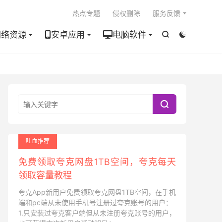

热点专题
侵权删除
服务反馈
网络资源
安卓应用
电脑软件



吐血推荐
免费领取夸克网盘1TB空间，夸克每天
领取容量教程
夸克App新用户免费领取夸克网盘1TB空间，在手机
端和pc端从未使用手机号注册过夸克账号的用户：
1.只安装过夸克客户端但从未注册夸克账号的用户，