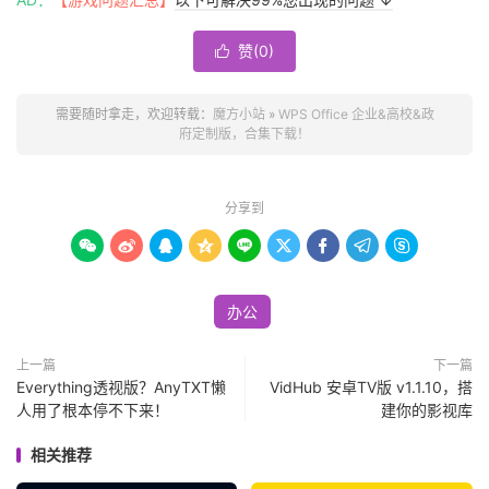
赞(
0
)

需要随时拿走，欢迎转载：
魔方小站
»
WPS Office 企业&高校&政
府定制版，合集下载！
分享到









办公
上一篇
下一篇
Everything透视版？AnyTXT懒
VidHub 安卓TV版 v1.1.10，搭
人用了根本停不下来！
建你的影视库
相关推荐