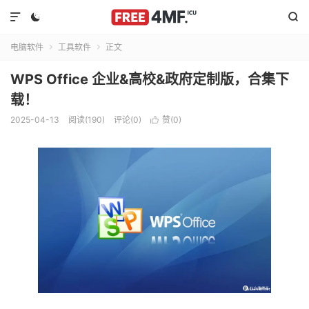



电脑软件
工具软件
正文


WPS Office 企业&高校&政府定制版，合集下
载！
2025-04-13
阅读(190)
评论(0)
赞(
0
)
