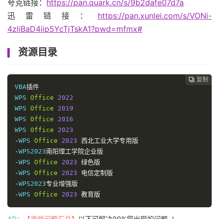
夸克链接：
https://pan.quark.cn/s/9b2dafe07d7a
迅雷链接：
https://pan.xunlei.com/s/VONi-
4zliBaD4iip5YcTjTskA1?pwd=mfmx#
资源目录
复制
复制
复制



VBA
插件
WPS 
Office
2022
WPS 
Office
2019
WPS 
Office
2016
WPS 
Office
2023
-
WPS 
Office
2023
西北工业大学专用版
-
WPS2023
南阳理工学院企业版
-
WPS 
Office
2023
绿色版
-
WPS 
Office
2023
电信定制版
-
WPS2023
专业增强版
-
WPS 
Office
2023
教育版
AD：
【游戏问题汇总】
以下可解决99%您出现的问题 ↓