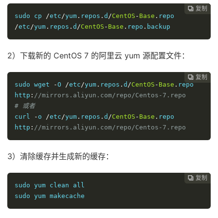
复制
复制
复制
复制
复制
复制
复制







sudo cp 
/
etc
/
yum
.
repos
.
d
/
CentOS
-
Base
.
repo 
/
etc
/
yum
.
repos
.
d
/
CentOS
-
Base
.
repo
.
backup
2）下载新的 CentOS 7 的阿里云 yum 源配置文件：
复制
复制
复制
复制
复制
复制






sudo wget 
-
O 
/
etc
/
yum
.
repos
.
d
/
CentOS
-
Base
.
repo 
http
:
//mirrors.aliyun.com/repo/Centos-7.repo
# 或者 
curl 
-
o 
/
etc
/
yum
.
repos
.
d
/
CentOS
-
Base
.
repo 
http
:
//mirrors.aliyun.com/repo/Centos-7.repo
3）清除缓存并生成新的缓存：
复制
复制
复制
复制
复制





sudo yum clean all

sudo yum makecache