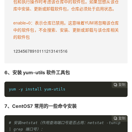
包和执行操作时考虑该仓库中的软件包。如果您想从该仓
库中安装、更新或卸载软件包，仓库必须处于启用状态。

enable=0：表示仓库已禁用。这意味着YUM将忽略该仓库
中的软件包，不会搜索、安装、更新或卸载与该仓库相关
的软件包

12345678910111213141516
6、安装 yum-utils 软件工具包
复制
复制
复制
复制




yum 
-
y install yum
-
utils
7、CentOS7 常用的一些命令安装
复制
复制
复制



# 安装netstat（作用查询端口号是否占用：netstat -tunlp 
| grep 端口号）：