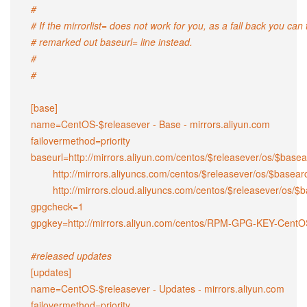
#
# If the mirrorlist= does not work for you, as a fall back you can 
# remarked out baseurl= line instead.
#
#
[base]

name=CentOS-$releasever - Base - mirrors.aliyun.com

failovermethod=priority

baseurl=http://mirrors.aliyun.com/centos/$releasever/os/$basear
        http://mirrors.aliyuncs.com/centos/$releasever/os/$basearch/

        http://mirrors.cloud.aliyuncs.com/centos/$releasever/os/$basearch/

gpgcheck=1

gpgkey=http://mirrors.aliyun.com/centos/RPM-GPG-KEY-CentOS
#released updates
[updates]

name=CentOS-$releasever - Updates - mirrors.aliyun.com

failovermethod=priority
