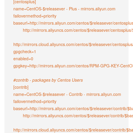
[centosplus]

name=CentOS-$releasever - Plus - mirrors.aliyun.com

failovermethod=priority

baseurl=http://mirrors.aliyun.com/centos/$releasever/centosplu
        http://mirrors.aliyuncs.com/centos/$releasever/centosplus/$basearch/

http://mirrors.cloud.aliyuncs.com/centos/$releasever/centosplus
gpgcheck=1

enabled=0

gpgkey=http://mirrors.aliyun.com/centos/RPM-GPG-KEY-CentOS
#contrib - packages by Centos Users
[contrib]

name=CentOS-$releasever - Contrib - mirrors.aliyun.com

failovermethod=priority

baseurl=http://mirrors.aliyun.com/centos/$releasever/contrib/$b
        http://mirrors.aliyuncs.com/centos/$releasever/contrib/$basearch/

http://mirrors.cloud.aliyuncs.com/centos/$releasever/contrib/$ba