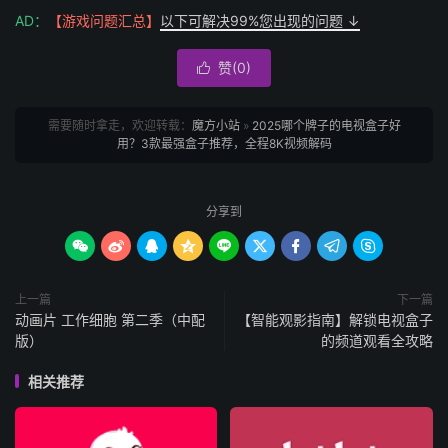
AD：
【游戏问题汇总】
以下可解决99%您出现的问题 ↓
赞(
0
)

需要随时拿走，欢迎转载：
魔方小站
»
2025哪个牌子的电视盒子好
用？3款最强盒子推荐，全程8K视频解码
分享到









上一篇
下一篇
动画片 工作细胞 第二季（中配
【智能观影指南】解锁电视盒子
版）
的频道观看全攻略
相关推荐