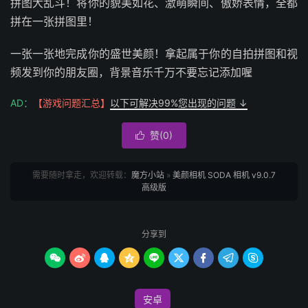
拼图大乱斗！将你的貌美如花、激萌瞬间、傲娇表情，全都
拼在一张拼图里！
一张一张地完成你的盛世美颜！拿起属于你的自拍拼图和视
频发到你的朋友圈，背景音乐千万不要忘记添加喔
AD：
【游戏问题汇总】
以下可解决99%您出现的问题 ↓
赞(
0
)

需要随时拿走，欢迎转载：
魔方小站
»
美颜相机 SODA 相机 v9.0.7
高级版
分享到









安卓