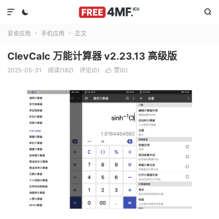



安卓应用
手机应用
正文


ClevCalc 万能计算器 v2.23.13 高级版
2025-05-31
阅读(182)
评论(0)
赞(
0
)
