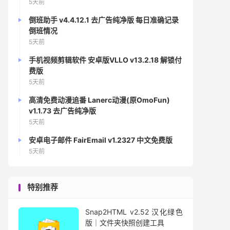
5天前
倒班助手 v4.4.12.1 去广告纯净版 每日准确记录
倒班情况
5天前
手机视频剪辑软件 安卓版VLLO v13.2.18 解锁付
费版
5天前
高清免费动漫追番 Lanerc动漫(原OmoFun)
v1.1.73 去广告纯净版
5天前
安卓电子邮件 FairEmail v1.2327 中文免费版
5天前
特别推荐
Snap2HTML v2.52 汉化绿色
版｜文件夹快照创建工具