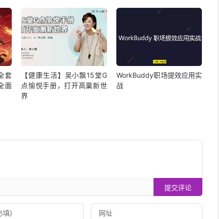
全套
【健康生活】吴小飘15堂G
WorkBuddy职场提效应用实
全面
点愉悦手册，打开高巢新世
战
界
提交评论