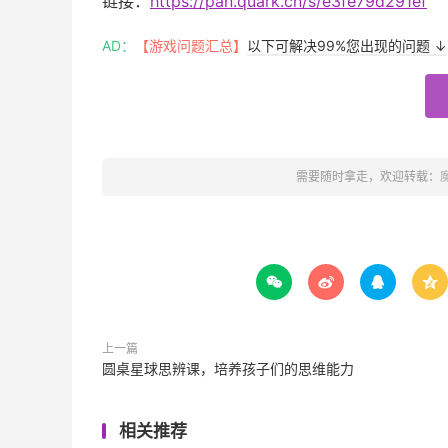
链接：
https://pan.quark.cn/s/e3fe79d291ef
AD：
【游戏问题汇总】
以下可解决99%您出现的问题 ↓
需要随时拿走，欢迎转载：




上一篇
圆桌星球思辨课，培养孩子们的思维能力
相关推荐