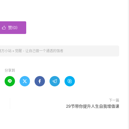
赞(
0
)

魔方小站
»
觉醒 - 让自己做一个通透的强者
分享到





下一篇
29节带你提升人生自我增值课