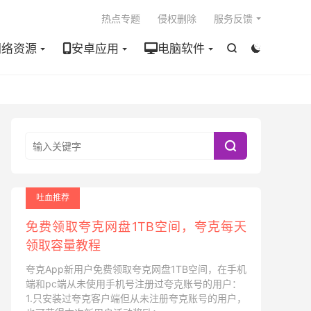

热点专题
侵权删除
服务反馈
网络资源
安卓应用
电脑软件



吐血推荐
免费领取夸克网盘1TB空间，夸克每天
领取容量教程
夸克App新用户免费领取夸克网盘1TB空间，在手机
端和pc端从未使用手机号注册过夸克账号的用户：
1.只安装过夸克客户端但从未注册夸克账号的用户，