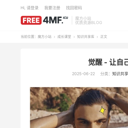
Hi, 请登录
我要注册
找回密码
魔方小站
优质资源BLOG
当前位置：
魔方小站
成长课堂
知识共享库
正文



觉醒 - 让
2025-06-22
分类：
知识共