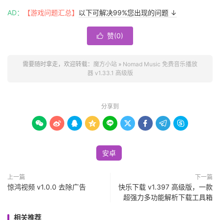
AD：
【游戏问题汇总】
以下可解决99%您出现的问题 ↓
赞(
0
)

需要随时拿走，欢迎转载：
魔方小站
»
Nomad Music 免费音乐播放
器 v1.33.1 高级版
分享到









安卓
上一篇
下一篇
惊鸿视频 v1.0.0 去除广告
快乐下载 v1.397 高级版，一款
超强力多功能解析下载工具箱
相关推荐