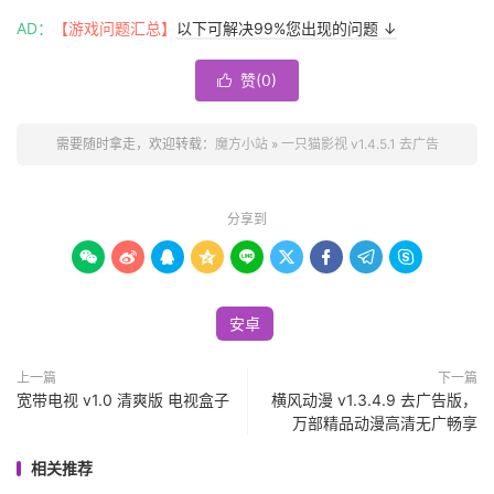
AD：
【游戏问题汇总】
以下可解决99%您出现的问题 ↓
赞(
0
)

需要随时拿走，欢迎转载：
魔方小站
»
一只猫影视 v1.4.5.1 去广告
分享到









安卓
上一篇
下一篇
宽带电视 v1.0 清爽版 电视盒子
横风动漫 v1.3.4.9 去广告版，
万部精品动漫高清无广畅享
相关推荐