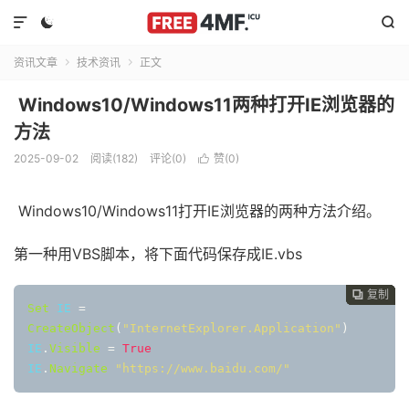



资讯文章
技术资讯
正文


Windows10/Windows11两种打开IE浏览器的
方法
2025-09-02
阅读(182)
评论(0)
赞(
0
)

Windows10/Windows11打开IE浏览器的两种方法介绍。
第一种用VBS脚本，将下面代码保存成IE.vbs
复制
复制
复制
复制




Set
 IE 
=
CreateObject
(
"InternetExplorer.Application"
)
IE
.
Visible
=
True
IE
.
Navigate
"https://www.baidu.com/"