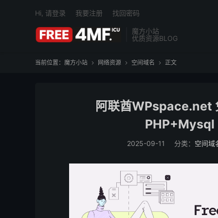
Hi, 请登录
我要注册
找回密码
魔方小站
优质资源BLOG
当前位置：
魔方小站
网络资源
空间域名
正文



阿联酋WPspace.net 
PHP+Mys
2025-09-11
分类：
空间域