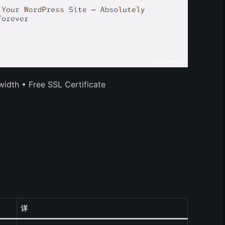
idth • Free SSL Certificate
详