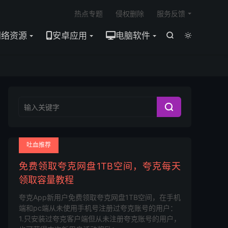

热点专题
侵权删除
服务反馈
网络资源
安卓应用
电脑软件



吐血推荐
免费领取夸克网盘1TB空间，夸克每天
领取容量教程
夸克App新用户免费领取夸克网盘1TB空间，在手机
端和pc端从未使用手机号注册过夸克账号的用户：
1.只安装过夸克客户端但从未注册夸克账号的用户，