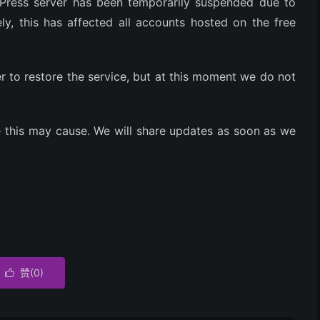
dPress server has been temporarily suspended due to
ly, this has affected all accounts hosted on the free
r to restore the service, but at this moment we do not
e this may cause. We will share updates as soon as we
赞(
0
)
