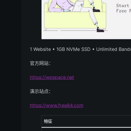
1 Website • 1GB NVMe SSD • Unlimited Bandw
官方网站：
https://wpspace.net
演示站点：
https://www.free84.com
特征