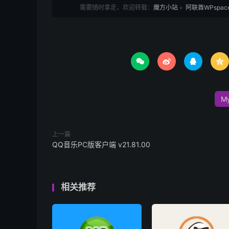
需要随时拿走，欢迎转载：
魔方小站
»
阿联酋WPspace




My
上一篇
QQ音乐PC版客户端 v21.81.00
相关推荐