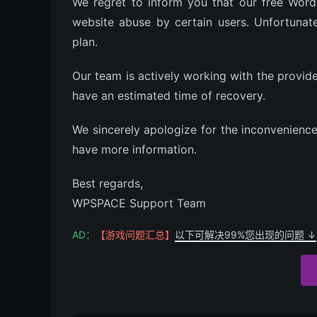
We regret to inform you that our free Wor
website abuse by certain users. Unfortunate
plan.
Our team is actively working with the provide
have an estimated time of recovery.
We sincerely apologize for the inconvenienc
have more information.
Best regards,
WPSPACE Support Team
AD：
【游戏问题汇总】
以下可解决99%您出现的问题 ↓