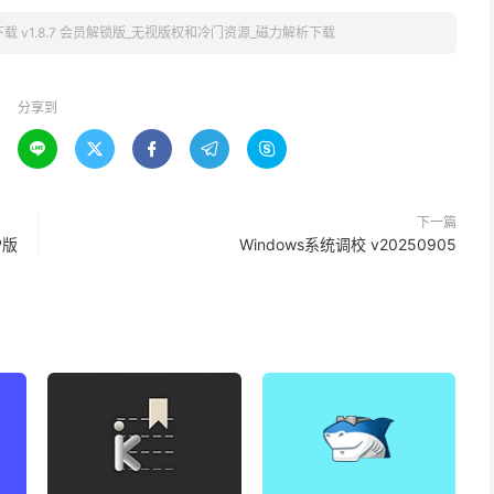
载 v1.8.7 会员解锁版_无视版权和冷门资源_磁力解析下载
分享到





下一篇
P版
Windows系统调校 v20250905