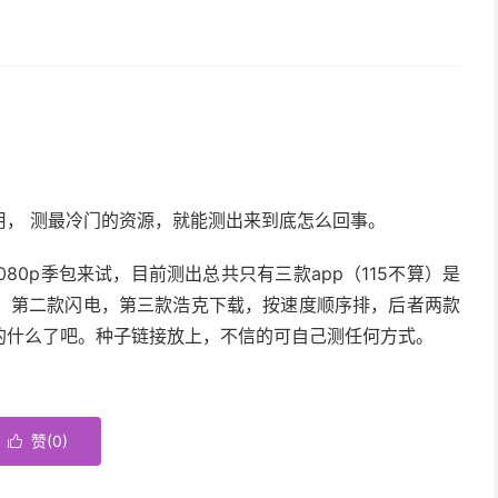
用， 测最冷门的资源，就能测出来到底怎么回事。
080p季包来试，目前测出总共只有三款app（115不算）是
，第二款闪电，第三款浩克下载，按速度顺序排，后者两款
的什么了吧。种子链接放上，不信的可自己测任何方式。
赞(
0
)
