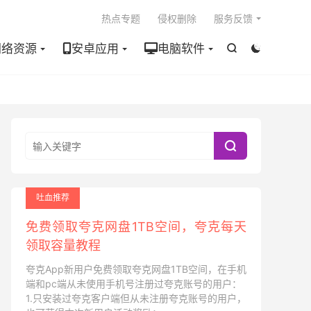

热点专题
侵权删除
服务反馈
网络资源
安卓应用
电脑软件



吐血推荐
免费领取夸克网盘1TB空间，夸克每天
领取容量教程
夸克App新用户免费领取夸克网盘1TB空间，在手机
端和pc端从未使用手机号注册过夸克账号的用户：
1.只安装过夸克客户端但从未注册夸克账号的用户，