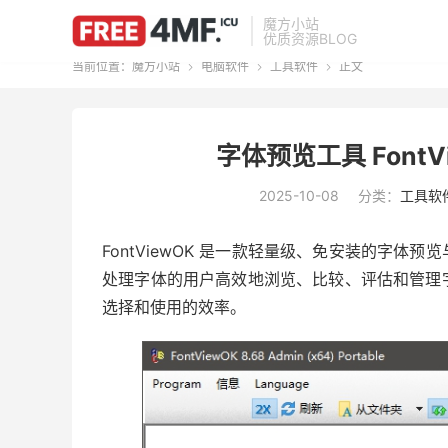
魔方小站
优质资源BLOG
当前位置：
魔方小站
电脑软件
工具软件
正文



字体预览工具 FontVi
2025-10-08
分类：
工具软
FontViewOK 是一款轻量级、免安装的字
处理字体的用户高效地浏览、比较、评估和管理
选择和使用的效率。