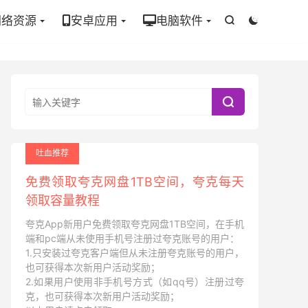
网络资源
安卓应用
电脑软件



吐血推荐
免费领取夸克网盘1TB空间，夸克每天
领取容量教程
夸克App新用户免费领取夸克网盘1TB空间，在手机
端和pc端从未使用手机号注册过夸克账号的用户：
1.只安装过夸克客户端但从未注册夸克账号的用户，
也可获得本次新用户活动奖励；
2.如果用户使用非手机号方式（如qq号）注册过夸
克，也可获得本次新用户活动奖励；