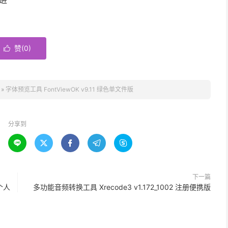
赞(
0
)

»
字体预览工具 FontViewOK v9.11 绿色单文件版
分享到





下一篇
源个人
多功能音频转换工具 Xrecode3 v1.172_1002 注册便携版