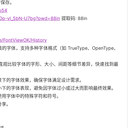
可保存。
bb54
D3Op-vl_5bN-U7bg?pwd=88in
提取码: 88in
e/FontViewOK/History
，支持多种字体格式（如 TrueType、OpenType、
直观比较字体的字形、大小、间距等细节差异，快速找到最
景下的字体效果，确保字体满足设计需求。
小下的字体表现，避免因字体过小或过大而影响最终效果。
使用字体中的特殊字符和符号。
分享。
进