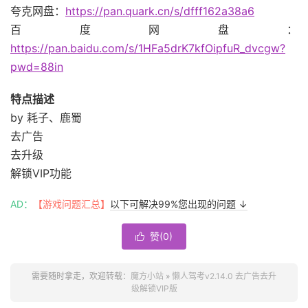
夸克网盘：
https://pan.quark.cn/s/dfff162a38a6
百度网盘：
https://pan.baidu.com/s/1HFa5drK7kfOipfuR_dvcgw?
pwd=88in
特点描述
by 耗子、鹿蜀
去广告
去升级
解锁VIP功能
AD：
【游戏问题汇总】
以下可解决99%您出现的问题 ↓
赞(
0
)

需要随时拿走，欢迎转载：
魔方小站
»
懒人驾考v2.14.0 去广告去升
级解锁VIP版