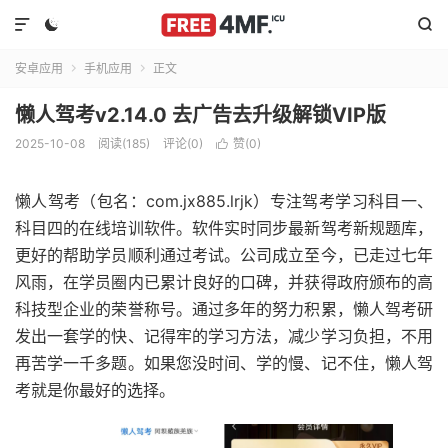



安卓应用
手机应用
正文


懒人驾考v2.14.0 去广告去升级解锁VIP版
2025-10-08
阅读(185)
评论(0)
赞(
0
)

懒人驾考（包名：com.jx885.lrjk）专注驾考学习科目一、
科目四的在线培训软件。软件实时同步最新驾考新规题库，
更好的帮助学员顺利通过考试。公司成立至今，已走过七年
风雨，在学员圈内已累计良好的口碑，并获得政府颁布的高
科技型企业的荣誉称号。通过多年的努力积累，懒人驾考研
发出一套学的快、记得牢的学习方法，减少学习负担，不用
再苦学一千多题。如果您没时间、学的慢、记不住，懒人驾
考就是你最好的选择。