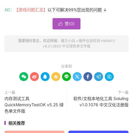
AD：
【游戏问题汇总】
以下可解决99%您出现的问题 ↓
赞(
0
)

需要随时拿走，欢迎转载：
魔方小站
»
硬件信息检测 HWiNFO
v8.31.5835 中文绿色单文件版
分享到









上一篇
下一篇
内存测试工具
软件/文档本地化工具 Soluling
QuickMemoryTestOK v5.25 绿
v1.0.1076 中文汉化注册版
色单文件版
相关推荐