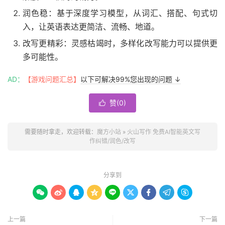
润色稳：基于深度学习模型，从词汇、搭配、句式切
入，让英语表达更简洁、流畅、地道。
改写更精彩：灵感枯竭时，多样化改写能力可以提供更
多可能性。
AD：
【游戏问题汇总】
以下可解决99%您出现的问题 ↓
赞(
0
)

需要随时拿走，欢迎转载：
魔方小站
»
火山写作 免费AI智能英文写
作纠错/润色/改写
分享到









上一篇
下一篇