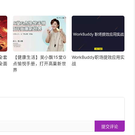
全套
【健康生活】吴小飘15堂G
WorkBuddy职场提效应用实
全面
点愉悦手册，打开高巢新世
战
界
提交评论