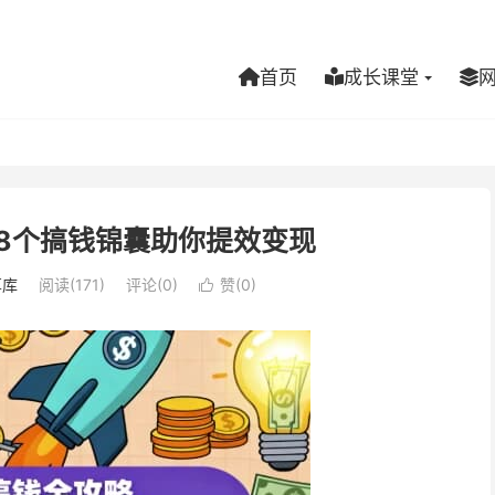
首页
成长课堂
8个搞钱锦囊助你提效变现
享库
阅读(171)
评论(0)
赞(
0
)
