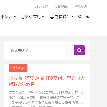

热点专题
侵权删除
服务反馈
网络资源
安卓应用
电脑软件



吐血推荐
免费领取夸克网盘1TB空间，夸克每天
领取容量教程
夸克App新用户免费领取夸克网盘1TB空间，在手机
端和pc端从未使用手机号注册过夸克账号的用户：
1.只安装过夸克客户端但从未注册夸克账号的用户，