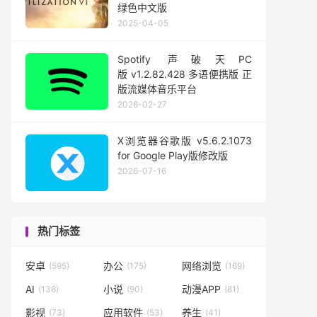
绿色中文版
2025-04-05
Spotify 声破天PC
版 v1.2.82.428 多语便携版 正
版流媒体音乐平台
2026-02-27
X浏览器谷歌版 v5.6.2.1073
for Google Play版修改版
2026-07-16
热门标签
安卓
办公
网络浏览
(595)
(175)
(169)
AI
小说
动漫APP
(136)
(90)
(81)
影视
应用软件
养生
(73)
(53)
(41)