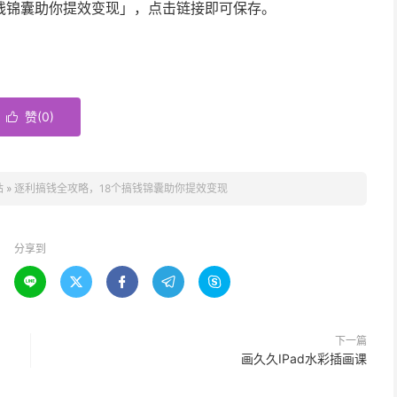
钱锦囊助你提效变现」，点击链接即可保存。
赞(
0
)

站
»
逐利搞钱全攻略，18个搞钱锦囊助你提效变现
分享到





下一篇
画久久IPad水彩插画课