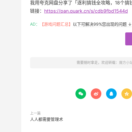
我用夸克网盘分享了「逐利搞钱全攻略，18个搞
链接：
https://pan.quark.cn/s/cdb9fbd1544d
AD：
【游戏问题汇总】
以下可解决99%您出现的问题 ↓
需要随时拿走，欢迎转载：
魔方小




上一篇
人人都需要管理术