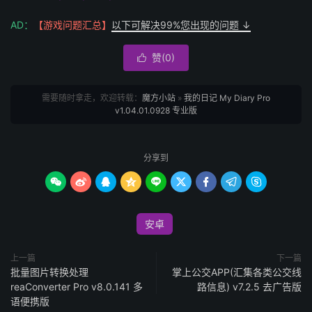
AD：
【游戏问题汇总】
以下可解决99%您出现的问题 ↓
赞(
0
)

需要随时拿走，欢迎转载：
魔方小站
»
我的日记 My Diary Pro
v1.04.01.0928 专业版
分享到









安卓
上一篇
下一篇
批量图片转换处理
掌上公交APP(汇集各类公交线
reaConverter Pro v8.0.141 多
路信息) v7.2.5 去广告版
语便携版