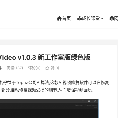
首页
成长课堂
ideo v1.0.3 新工作室版绿色版
件
阅读(187)
评论(0)
赞(
0
)

件,得益于Topaz公司AI算法,这款AI视频修复软件可以在修复
部分,自动修复视频受损的细节,从而增强视频画质.