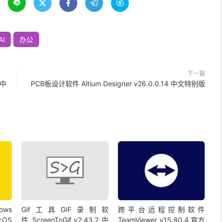





AI
办公
下一篇
活中
PCB板设计软件 Altium Designer v26.0.0.14 中文特别版
ws
Gif工具GIF录制软
跨平台远程控制软件
cOS
件 ScreenToGif v2.43.2 中
TeamViewer v15.80.4 官方