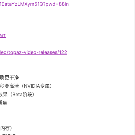
q91EataYzLMXym51Q?pwd=88in
art
deo/topaz-video-releases/122
画质更干净
视频秒变高清（NVIDIA专属）
果（Beta阶段）
质量
需大内存）