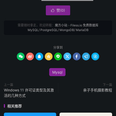
赞(
0
)

需要随时拿走，欢迎转载：
魔方小站
»
Filess.io 免费数据库
MySQL/ PostgreSQL/ MongoDB/ MariaDB
分享到









Mysql
上一篇
下一篇
Windows 11 许可证类型及其激
亲子手机摄影教程
活的几种方式
相关推荐