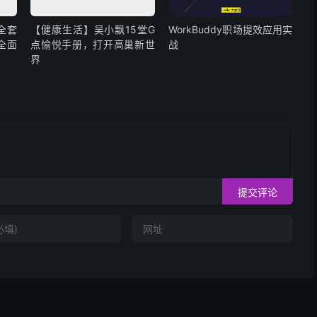
全套
【健康生活】吴小飘15堂G
WorkBuddy职场提效应用实
全面
点愉悦手册，打开高巢新世
战
界
提交评论