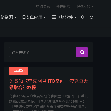

热点专题
侵权删除
服务反馈
网络资源
安卓应用
电脑软件



吐血推荐
免费领取夸克网盘1TB空间，夸克每天
领取容量教程
夸克App新用户免费领取夸克网盘1TB空间，在手机
端和pc端从未使用手机号注册过夸克账号的用户：
1.只安装过夸克客户端但从未注册夸克账号的用户，