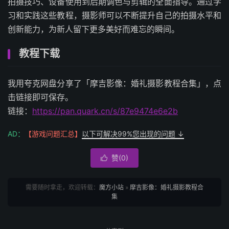
拍摄技巧、设备使用到后期调色与剪辑的全面指导。通过学
习和实践这些教程，摄影师可以不断提升自己的拍摄水平和
创新能力，为新人留下更多美好而难忘的瞬间。
教程下载
我用夸克网盘分享了「摩吉影像：婚礼摄影教程合集」，点
击链接即可保存。
链接：
https://pan.quark.cn/s/87e9474e6e2b
AD：
【游戏问题汇总】
以下可解决99%您出现的问题 ↓
赞(
0
)

需要随时拿走，欢迎转载：
魔方小站
»
摩吉影像：婚礼摄影教程合
集