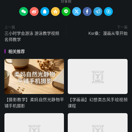
分享到









上一篇
下一篇
三小时学会游泳 游泳教学视频
Ksr桑：漫画从零开始
名师教学
相关推荐
【摄影教学】柔妈自然光静物平
【学画画】幻想类古风手绘视频
铺手机摄影
课程