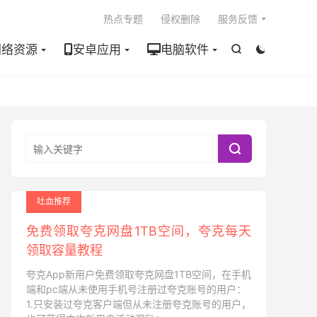

热点专题
侵权删除
服务反馈
网络资源
安卓应用
电脑软件



吐血推荐
免费领取夸克网盘1TB空间，夸克每天
领取容量教程
夸克App新用户免费领取夸克网盘1TB空间，在手机
端和pc端从未使用手机号注册过夸克账号的用户：
1.只安装过夸克客户端但从未注册夸克账号的用户，