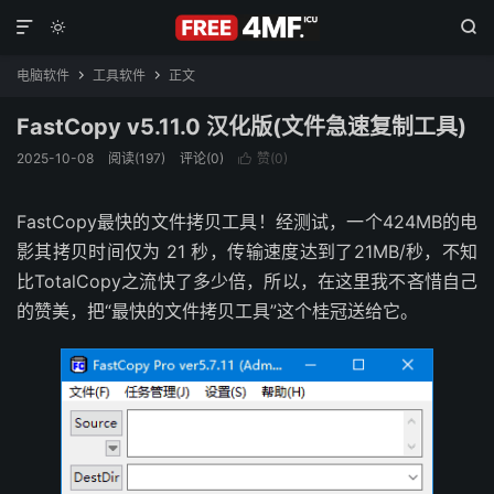



电脑软件
工具软件
正文


FastCopy v5.11.0 汉化版(文件急速复制工具)
2025-10-08
阅读(197)
评论(0)
赞(
0
)

FastCopy最快的文件拷贝工具！经测试，一个424MB的电
影其拷贝时间仅为 21 秒，传输速度达到了21MB/秒，不知
比TotalCopy之流快了多少倍，所以，在这里我不吝惜自己
的赞美，把“最快的文件拷贝工具”这个桂冠送给它。