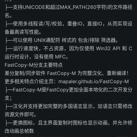
├—支持UNICODE和超过MAX_PATH(260字符)的文件路径
名。
├—使用多线程读/写/校验，重叠IO，直接IO，从而实现设
备最高读写性能。
├—可以使用 UNIX通配符 样式的 包含/排除 筛选器。
├—运行速度快，不占资源，因为仅使用 Win32 API 和 C
运行时设计，没有使用 MFC。
FastCopy-M分支主要特点
差分复制/同步软件 FastCopy-M 为完整汉化、重新编译！
更多相关特点介绍主页：mapaler.github.io/FastCopy-M
├—FastCopy-M是FastCopy更加全面本地化的二次开发分
支；
├—汉化并支持更加完整的多国语言显示，加语言只需修改
资源文件即可。
├—更换图标，且主界面复制时图标也显示动画，并允许修
改动画总帧数