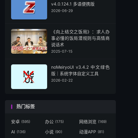
v4.0.124.1 多语便携版
2026-06-29
《向上结交之饭局》：求人办
事必懂的饭局潜规则与高情商
说话术
2025-07-15
noMeiryoUI v3.4.2 中文绿色
版｜系统字体自定义工具
2026-02-22
热门标签
安卓
办公
网络浏览
(595)
(175)
(169)
AI
小说
动漫APP
(136)
(90)
(81)