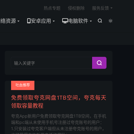

热点专题
侵权删除
服务反馈
网络资源
安卓应用
电脑软件



吐血推荐
免费领取夸克网盘1TB空间，夸克每天
领取容量教程
夸克App新用户免费领取夸克网盘1TB空间，在手机
端和pc端从未使用手机号注册过夸克账号的用户：
1.只安装过夸克客户端但从未注册夸克账号的用户，