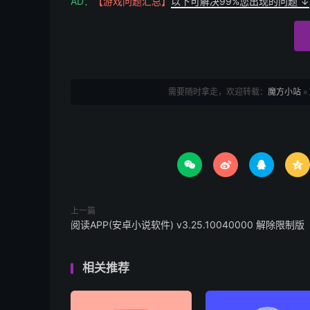
AD：
【游戏问题汇总】
以下可解决99%您出现的问题 ↓
需要随时拿走，欢迎转载：
魔方小站
»




上一篇
阅读APP(安卓小说软件) v3.25.10040000 解除限制版
相关推荐